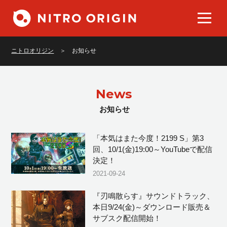
Works
作品
ニトロオリジン
お知らせ
Game
ゲーム
Comic
コミック
News
Book
書籍
お知らせ
Character
キャラクター
「本気はまた今度！2199 S」第3
News
お知らせ
回、10/1(金)19:00～YouTubeで配信
決定！
Official Online Store
公式通販
2021-09-24
Support
製品サポート
『刃鳴散らす』サウンドトラック、
本日9/24(金)～ダウンロード販売＆
サブスク配信開始！