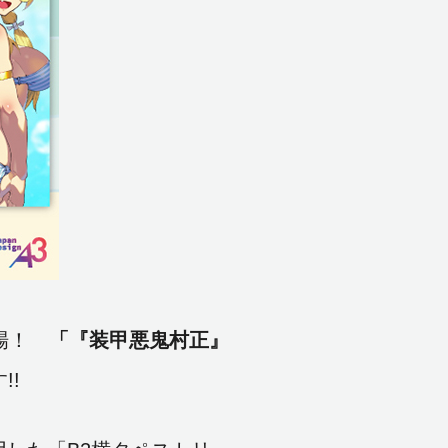
登場！
「『装甲悪鬼村正』
!!