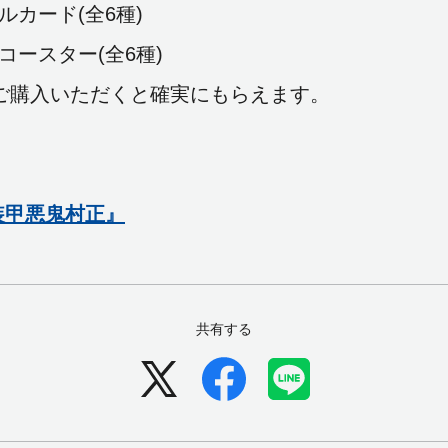
ド(全6種)
ター(全6種)
回ご購入いただくと確実にもらえます。
装甲悪鬼村正』
共有する