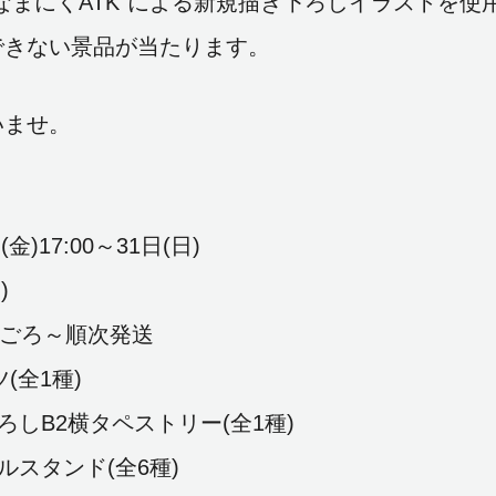
なまにくATK”による新規描き下ろしイラストを使
できない景品が当たります。
いませ。
)17:00～31日(日)
)
旬ごろ～順次発送
全1種)
横タペストリー(全1種)
ンド(全6種)