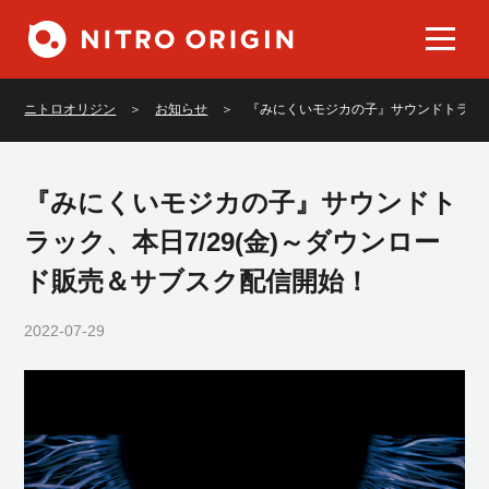
Works
作品
ニトロオリジン
お知らせ
『みにくいモジカの子』サウンドトラック
Game
ゲーム
Comic
コミック
『みにくいモジカの子』サウンドト
Book
書籍
ラック、本日7/29(金)～ダウンロー
Character
キャラクター
ド販売＆サブスク配信開始！
News
お知らせ
2022-07-29
Official Online Store
公式通販
Support
製品サポート