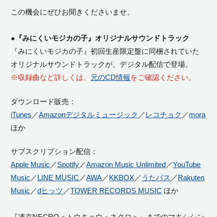
この機会にぜひお聞きくださいませ。
●『みにくいモジカの子』オリジナルサウンドトラック
『みにくいモジカの子』初回生産限定盤に同梱されていた
オリジナルサウンドトラックが、デジタル配信で登場。
※収録曲など詳しくは、
元のCD情報
をご確認ください。
ダウンロード販売：
iTunes
／
Amazonデジタルミュージック
／
レコチョク
／
mora
ほか
サブスクリプション配信：
Apple Music
／
Spotify
／
Amazon Music Unlimited
／
YouTube
Music
／
LINE MUSIC
／
AWA
／
KKBOX
／
うたパス
／
Rakuten
Music
／
dヒッツ
／
TOWER RECORDS MUSIC
ほか
『凍京NECRO＜トウキョウ・ネクロ＞』までのマキシシン